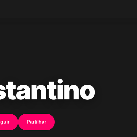
tantino
guir
Partilhar