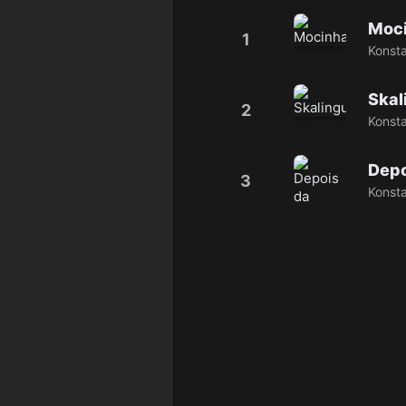
Moc
1
Konsta
Skal
2
Konsta
Depo
3
Konsta