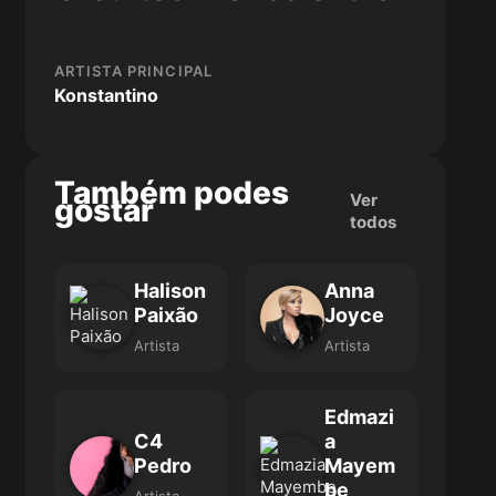
ARTISTA PRINCIPAL
Konstantino
Também podes
Ver
gostar
todos
Halison
Anna
Paixão
Joyce
Artista
Artista
Edmazi
C4
a
Pedro
Mayem
be