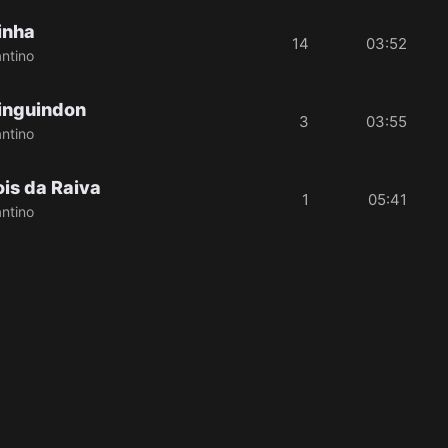
inha
14
03:52
ntino
inguindon
3
03:55
ntino
is da Raiva
1
05:41
ntino