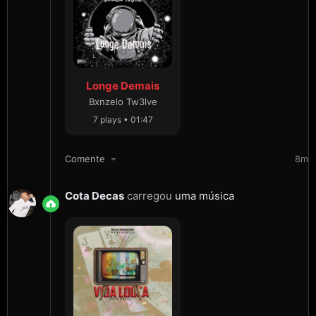
Longe Demais
Bxnzelo Tw3lve
7 plays • 01:47
Comente
8m
Cota Decas
carregou
uma música