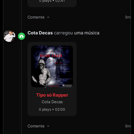
0 plays • 02:41
Comente
9m
Cota Decas
carregou
uma música
Tipo só Rapper
Cota Decas
0 plays • 02:00
Comente
9m