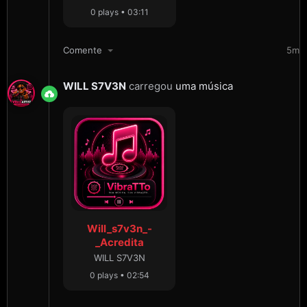
0 plays • 03:11
Comente
5m
WILL S7V3N
carregou
uma música
Will_s7v3n_-
_Acredita
WILL S7V3N
0 plays • 02:54