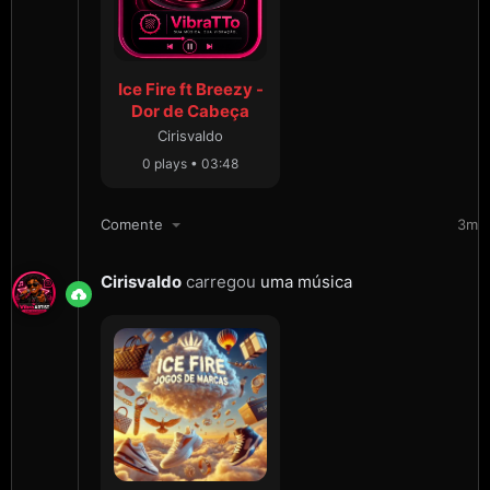
Ice Fire ft Breezy -
Dor de Cabeça
Cirisvaldo
0 plays • 03:48
Comente
3m
Cirisvaldo
carregou
uma música