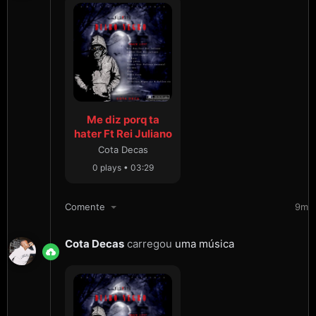
Me diz porq ta
hater Ft Rei Juliano
Cota Decas
0 plays • 03:29
Comente
9m
Cota Decas
carregou
uma música