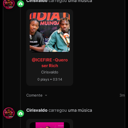
Cirisvaldo
carregou
uma música
@ICEFIRE -Quero
ser Rich
Cirisvaldo
0 plays • 03:14
Comente
3m
Cirisvaldo
carregou
uma música