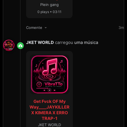
Plein gang
0 plays • 03:11
Comente
3m
JKET WORLD
carregou
uma música
Get Fvck OF My
Way____JAYKILLER
X KIMERA X ERRO
TRAP-1
JKET WORLD