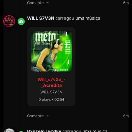
Comente
6m
WILL S7V3N
carregou
uma música
Will_s7v3n_-
_Acredita
WILL S7V3N
0 plays • 02:54
Comente
6m
Bxnzelo Tw3lve
carregou
uma música