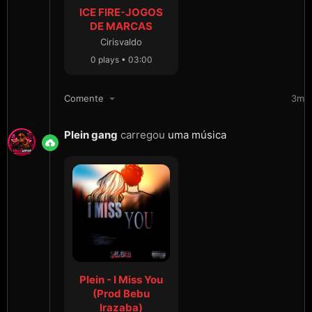
ICE FIRE-JOGOS
DE MARCAS
Cirisvaldo
0 plays • 03:00
Comente
3m
Plein gang
carregou
uma música
Plein - I Miss You
(Prod Bebu
Irazaba)