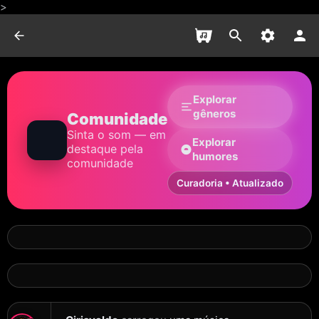
>
Explorar
gêneros
Comunidade
Sinta o som — em
Explorar
destaque pela
humores
comunidade
Curadoria • Atualizado