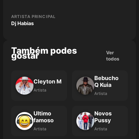
ARTISTA PRINCIPAL
Dj Habias
Também podes
Ver
gostar
todos
Bebucho
Cleyton M
Q Kuia
Artista
Artista
Ultimo
Novos
famoso
Pussy
Artista
Artista