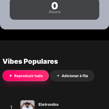
0
Álbuns
Vibes Populares
Reproduzir tudo
Adicionar à fila
Eletroniko
1