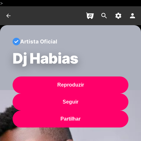
>
Artista Oficial
Dj Habias
Reproduzir
Seguir
Partilhar