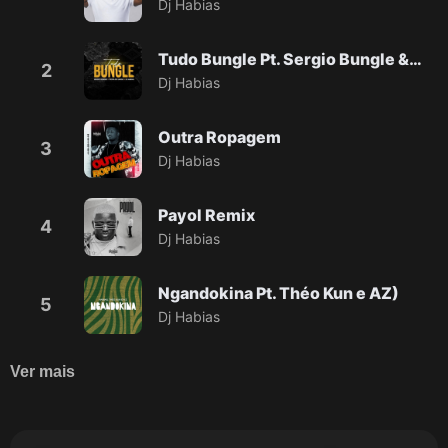
Dj Habias
Tudo Bungle Pt. Sergio Bungle &amp; Tropa do Largo
2
Dj Habias
Outra Ropagem
3
Dj Habias
Payol Remix
4
Dj Habias
Ngandokina Pt. Théo Kun e AZ)
5
Dj Habias
Ver mais