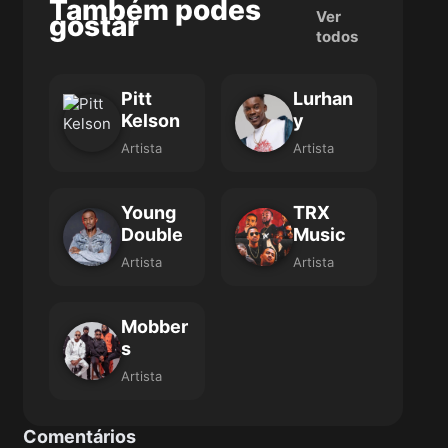
Também podes
Ver
gostar
todos
Pitt
Lurhan
Kelson
y
Artista
Artista
Young
TRX
Double
Music
Artista
Artista
Mobber
s
Artista
Comentários