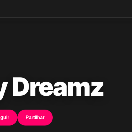
y Dreamz
guir
Partilhar