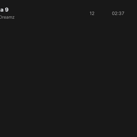
a 9
12
02:37
 Dreamz