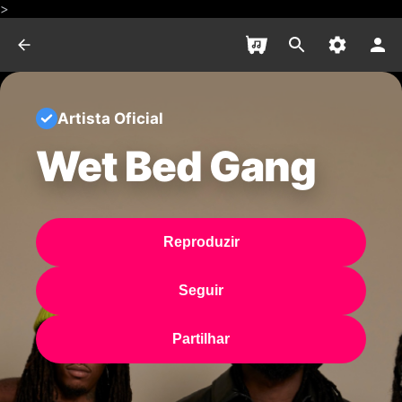
>
Artista Oficial
Wet Bed Gang
Reproduzir
Seguir
Partilhar