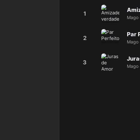
Amiz
1
Mago 
Par 
2
Mago 
Jura
3
Mago 