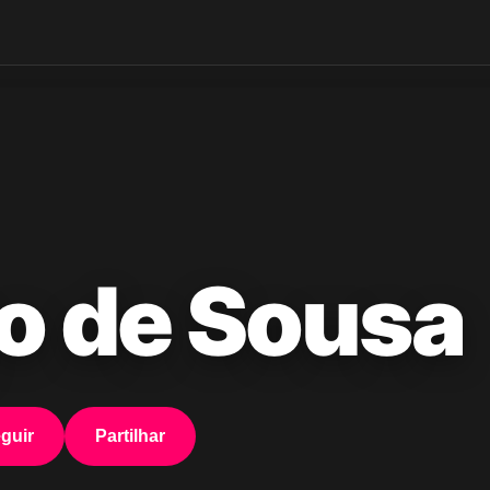
o de Sousa
guir
Partilhar