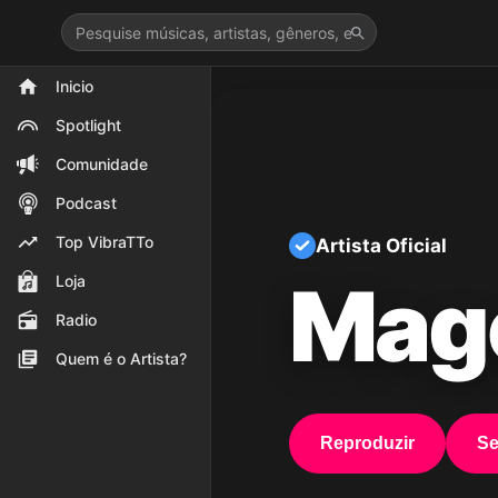
>
Inicio
Spotlight
Comunidade
Podcast
Top VibraTTo
Artista Oficial
Mag
Loja
Radio
Quem é o Artista?
Reproduzir
Se