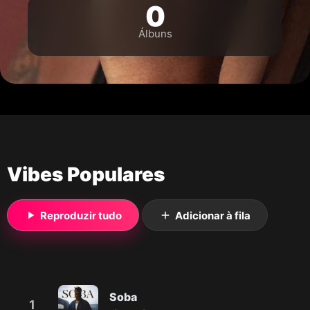
0
Álbuns
Vibes Populares
Reproduzir tudo
Adicionar à fila
Soba
1