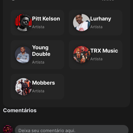
Pitt Kelson
Lurhany
Artista
Artista
Young
TRX Music
Double
Artista
Artista
Mobbers
Artista
Comentários