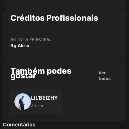
Créditos Profissionais
ARTISTA PRINCIPAL
Bg Alírio
Também podes
Ver
gostar
todos
LIL'BEIZHY
Artista
Comentários