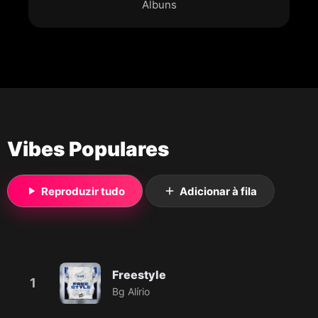
Álbuns
Vibes Populares
Reproduzir tudo
Adicionar à fila
Freestyle
1
Bg Alírio