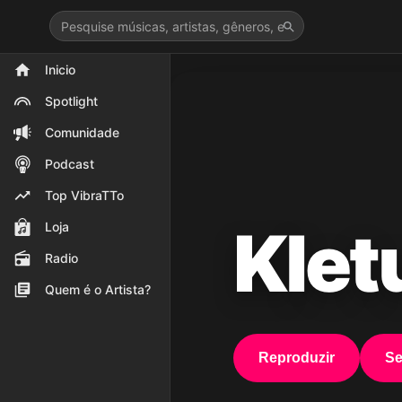
>
Inicio
Spotlight
Comunidade
Podcast
Top VibraTTo
Klet
Loja
Radio
Quem é o Artista?
Reproduzir
Se