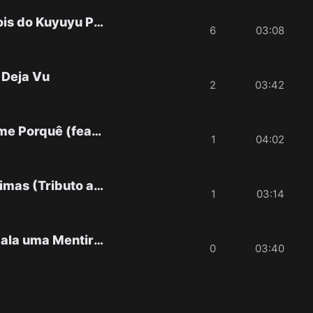
Depois do Kuyuyu Pt. Teo No Beat
6
03:08
 Deja Vu
2
03:42
Diz-me Porquê (feat. Fill Jr)
1
04:02
Lágrimas (Tributo ao Meu Pai)
1
03:14
Me Fala uma Mentira (feat. Filho do Zua)
0
03:40