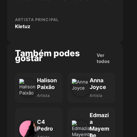
ARTISTA PRINCIPAL
Kletuz
Também podes
Ver
gostar
todos
Halison
Anna
Paixão
Joyce
Artista
Artista
Edmazi
C4
a
Pedro
Mayem
be