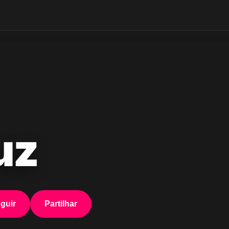
uz
guir
Partilhar