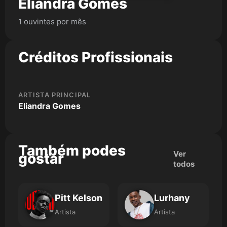
Eliandra Gomes
1 ouvintes por mês
Créditos Profissionais
ARTISTA PRINCIPAL
Eliandra Gomes
Também podes
Ver
gostar
todos
Pitt Kelson
Lurhany
Artista
Artista