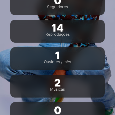
0
Seguidores
14
Reproduções
1
Ouvintes / mês
2
Músicas
0