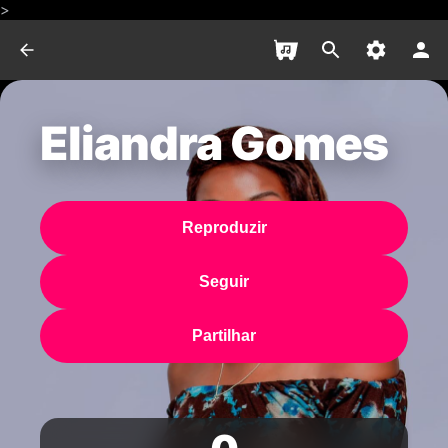
>
Eliandra Gomes
Reproduzir
Seguir
Partilhar