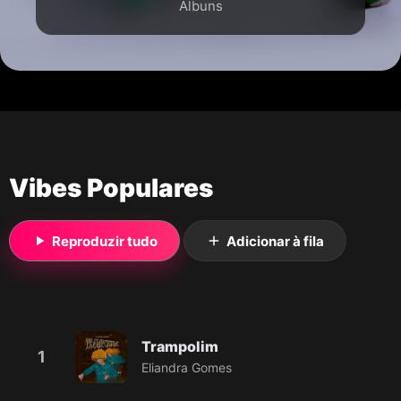
Álbuns
Vibes Populares
Reproduzir tudo
Adicionar à fila
Trampolim
1
Eliandra Gomes