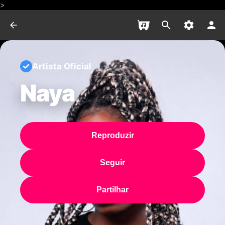
>
Artista Oficial
Naya
Reproduzir
Seguir
Partilhar