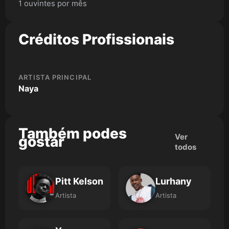
1 ouvintes por mês
Créditos Profissionais
ARTISTA PRINCIPAL
Naya
Também podes
Ver
gostar
todos
Pitt Kelson
Lurhany
Artista
Artista