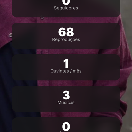
0
Seguidores
68
Reproduções
1
Ouvintes / mês
3
Músicas
0