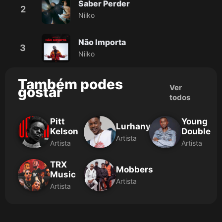
Saber Perder
2
Niiko
Não Importa
3
Niiko
Também podes
Ver
gostar
todos
Pitt
Young
Lurhany
Kelson
Double
Artista
Artista
Artista
TRX
Mobbers
Music
Artista
Artista