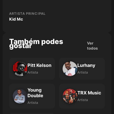
ARTISTA PRINCIPAL
Kid Mc
Também podes
Ver
gostar
todos
Pitt Kelson
Lurhany
Artista
Artista
Young
TRX Music
Double
Artista
Artista