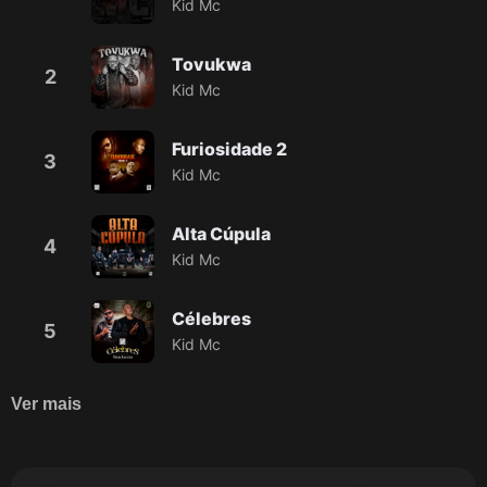
Kid Mc
Tovukwa
2
Kid Mc
Furiosidade 2
3
Kid Mc
Alta Cúpula
4
Kid Mc
Célebres
5
Kid Mc
Ver mais