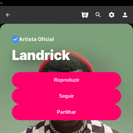
>
Artista Oficial
Landrick
Reproduzir
Seguir
Partilhar