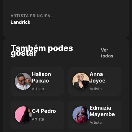
ARTISTA PRINCIPAL
Landrick
Também podes
Ver
gostar
todos
Halison
Anna
Paixão
Joyce
Artista
Artista
Edmazia
C4 Pedro
Mayembe
Artista
Artista