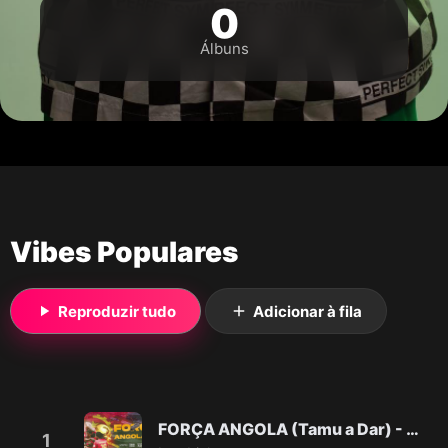
0
Álbuns
Vibes Populares
Reproduzir tudo
Adicionar à fila
FORÇA ANGOLA (Tamu a Dar) - Vado Poster &amp; Tchutchu Librinca
1