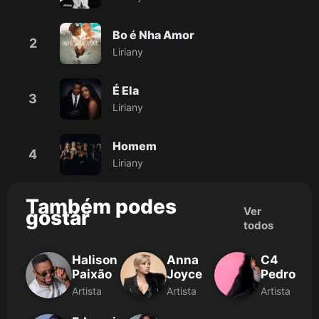
Bo é Nha Amor
2
Liriany
É Ela
3
Liriany
Homem
4
Liriany
Também podes
Ver
gostar
todos
Halison
Anna
C4
Paixão
Joyce
Pedro
Artista
Artista
Artista