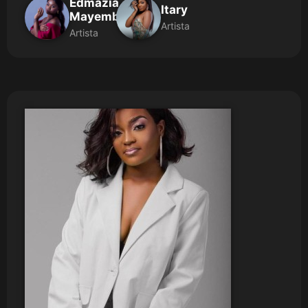
Edmazia
Itary
Mayembe
Artista
Artista