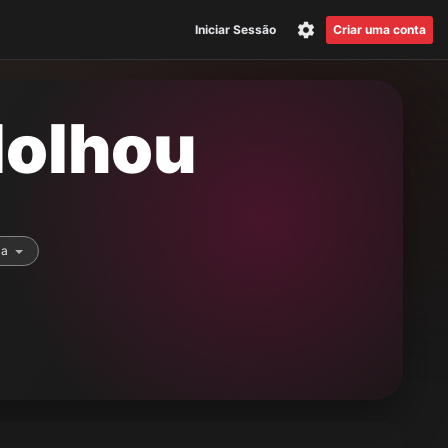
Iniciar Sessão
Criar uma conta
olhou
ca