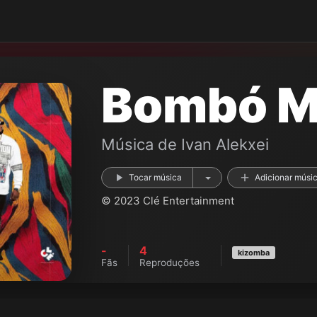
Bombó M
Música de
Ivan Alekxei
Tocar música
Adicionar músi
© 2023 Clé Entertainment
-
4
kizomba
Fãs
Reproduções