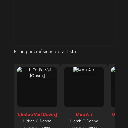
Principais músicas do artista
1. Então Vai [Cover]
Meu A´r
05. No 
´s (Ft
Hidrah O Donno
Hidrah O Donno
Hidra