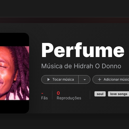
Perfume
Música de
Hidrah O Donno
Tocar música
Adicionar músi
-
0
soul
love songs
Fãs
Reproduções