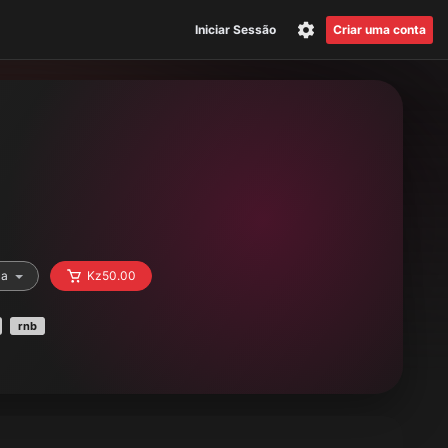
Iniciar Sessão
Criar uma conta
ca
Kz50.00
rnb