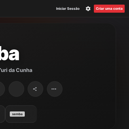
Iniciar Sessão
Criar uma conta
ba
Yuri da Cunha
semba