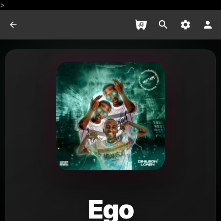
>
Ego