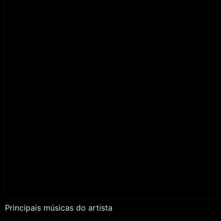
Principais músicas do artista