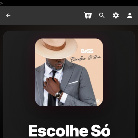
>
Escolhe Só