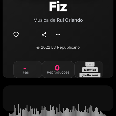
Fiz
Música de
Rui Orlando
© 2022 LS Republicano
rnb
-
0
kizomba
Fãs
Reproduções
ghetto zouk