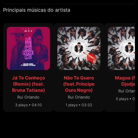
Principais músicas do artista
Já Te Conheço
Não Te Quero
Magoa (fe
(Remix) (feat.
(feat. Príncipe
Djodje)
Bruna Tatiana)
Ouro Negro)
Rui Orlan
Rui Orlando
Rui Orlando
0 plays • 04
3 plays • 04:10
1 plays • 03:32