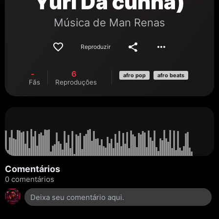
Yuri Da cunha)
Música de
Man Renas
Reproduzir
-
6
afro pop
afro beats
Fãs
Reproduções
Comentários
0 comentários