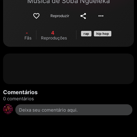
Música de
Soba Ngueleka
Reproduzir
-
4
rap
hip hop
Fãs
Reproduções
Comentários
0 comentários