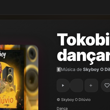
Tokob
dançar
Música de
Skyboy O Di
E
© Skyboy O Dilúvio
Dança