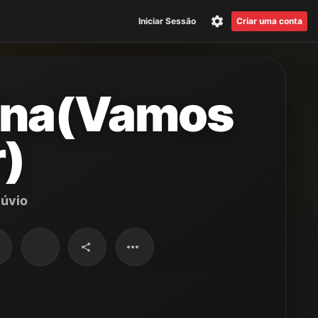
Iniciar Sessão
Criar uma conta
ina(Vamos
)
lúvio