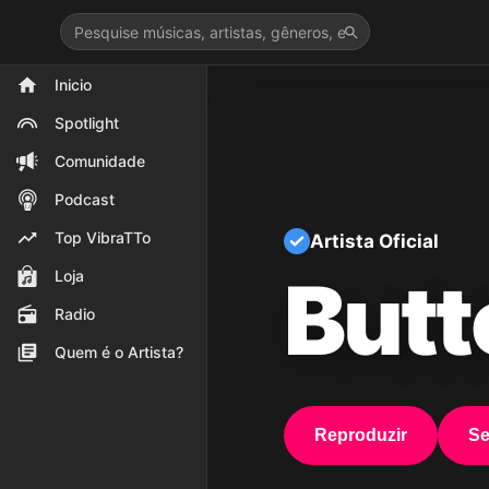
>
Inicio
Spotlight
Comunidade
Podcast
Top VibraTTo
Artista Oficial
Butt
Loja
Radio
Quem é o Artista?
Reproduzir
Se