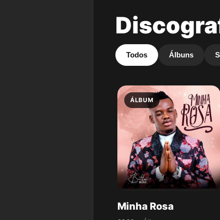
Discogra
Todos
Álbuns
S
ÁLBUM
Minha Rosa