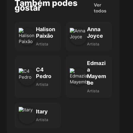
Também podes
Ver
gostar
todos
Halison
Anna
Paixão
Joyce
Artista
Artista
Edmazi
C4
a
Pedro
Mayem
be
Artista
Artista
Itary
Artista