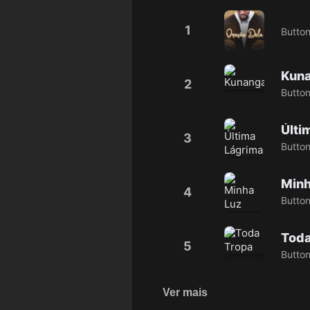
1
Butto
Kun
2
Butto
Últi
3
Butto
Minh
4
Butto
Toda
5
Butto
Ver mais