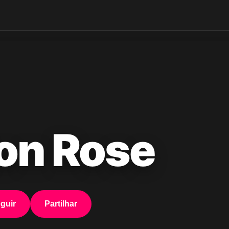
on Rose
guir
Partilhar