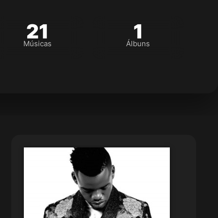
21
1
Músicas
Álbuns