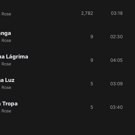
2,782
03:18
n Rose
anga
9
02:30
n Rose
ma Lágrima
9
04:05
n Rose
a Luz
5
03:09
n Rose
 Tropa
5
03:40
n Rose