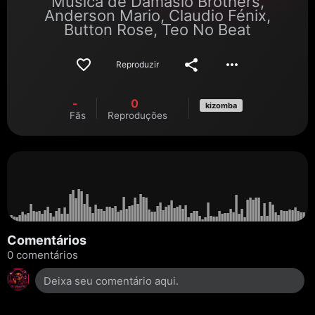
Música de
Damásio Brothers
,
Anderson Mario
,
Claudio Fénix
,
Button Rose
,
Teo No Beat
Reproduzir
-
0
kizomba
Fãs
Reproduções
Comentários
0 comentários