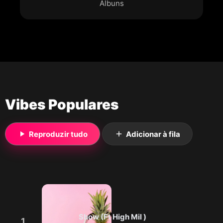
Álbuns
Vibes Populares
Reproduzir tudo
Adicionar à fila
Show (Ft High Mil )
1