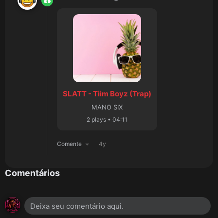
SLATT - Tiim Boyz (Trap)
MANO SIX
2 plays • 04:11
Comente
4y
Comentários