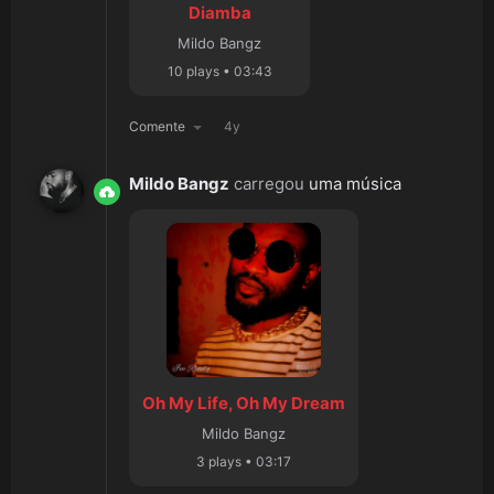
Diamba
Mildo Bangz
10 plays • 03:43
Comente
4y
Mildo Bangz
carregou
uma música
Oh My Life, Oh My Dream
Mildo Bangz
3 plays • 03:17