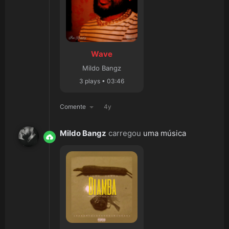
Wave
Mildo Bangz
3 plays • 03:46
Comente
4y
Mildo Bangz
carregou
uma música