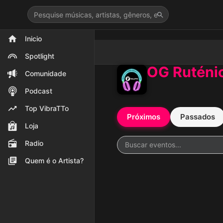
>
Inicio
Spotlight
OG Ruténi
Comunidade
Podcast
Top VibraTTo
Próximos
Passados
Loja
Radio
Quem é o Artista?