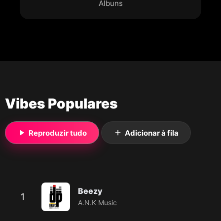
Álbuns
Vibes Populares
Reproduzir tudo
Adicionar à fila
Beezy
1
A.N.K Music