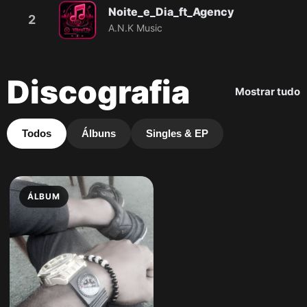
Noite_e_Dia_ft_Agency
2
A.N.K Music
Discografia
Mostrar tudo
Todos
Álbuns
Singles & EP
ÁLBUM