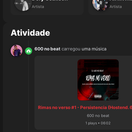
Artista
Artista
Atividade
600 no beat
carregou
uma música
Rimas no verso #1 - Persistencia (Hostend. 
600 no beat
1 plays • 06:02