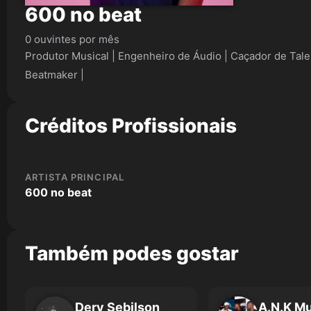
600 no beat
0 ouvintes por mês
Produtor Musical | Engenheiro de Áudio | Caçador de Tale
Beatmaker |
Créditos Profissionais
ARTISTA PRINCIPAL
600 no beat
Também podes gostar
Dery Sebilson
A.N.K M