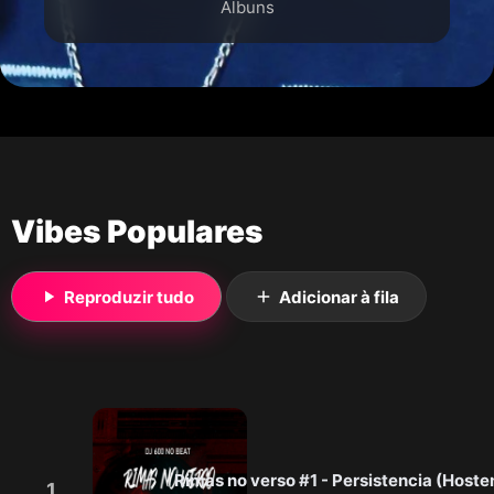
Álbuns
Vibes Populares
Reproduzir tudo
Adicionar à fila
1