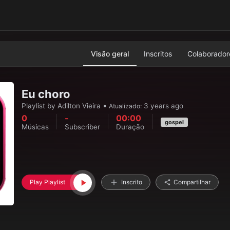
Visão geral
Inscritos
Colaborador
Eu choro
•
Playlist by
Adilton Vieira
3 years ago
Atualizado:
0
-
00:00
gospel
Músicas
Subscriber
Duração
Play Playlist
Inscrito
Compartilhar