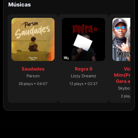
Músicas
Saudades
Regra 9
Volta 
Mim(Prod 
Parson
Lizzy Dreamz
Gara and 
28 plays • 04:07
12 plays • 02:37
Skyboy O D
2 plays •