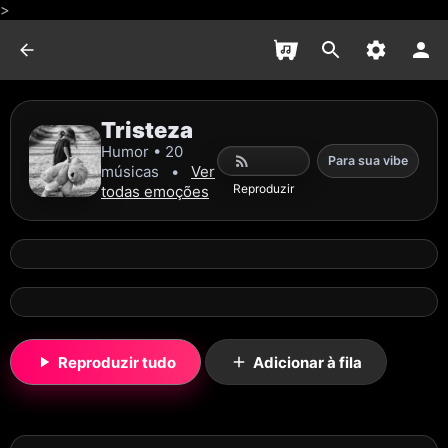
>
Tristeza
Humor • 20
Para sua vibe
músicas
•
Ver
Reproduzir
todas emoções
Reproduzir tudo
Adicionar à fila